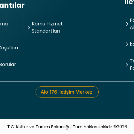
İl
antılar
F
tma
Kamu Hizmet
A
Standartları
k
Koşulları
T
Sorular
F
Alo 176 İletişim Merkezi
T.C. Kültür ve Turizm Bakanlığı | Tüm hakları saklıdır ©2026