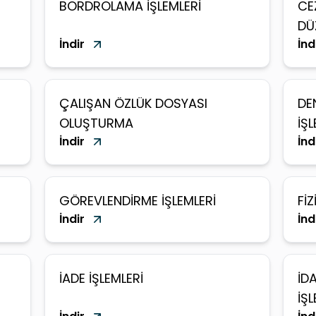
BORDROLAMA İŞLEMLERİ
CE
DÜ
İndir
İnd
ÇALIŞAN ÖZLÜK DOSYASI
DE
OLUŞTURMA
İŞL
İndir
İnd
GÖREVLENDİRME İŞLEMLERİ
Fİ
İndir
İnd
İADE İŞLEMLERİ
İD
İŞL