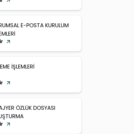
ir
RUMSAL E-POSTA KURULUM
EMLERİ
ir
EME İŞLEMLERİ
ir
AJYER ÖZLÜK DOSYASI
UŞTURMA
ir