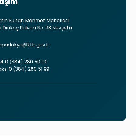
etişim
atih Sultan Mehmet Mahallesi
li Dirikoç Bulvarı No: 93 Nevşehir
apadokya@ktb.gov.tr
el: 0 (384) 280 50 00
aks: 0 (384) 280 51 99