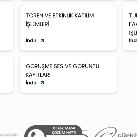
TÖREN VE ETKİNLİK KATILIM
TU
İŞLEMLERİ
FA
İŞL
İndir
İnd
GÖRÜŞME SES VE GÖRÜNTÜ
KAYITLARI
İndir