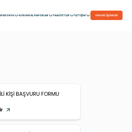
APADOKYA
KURUMSAL RAPORLAR
FAALİYETLER
İLETİŞİM
ONLINE İŞLEMLER
GİLİ KİŞİ BAŞVURU FORMU
ir