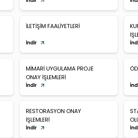
İndir
İnd
İLETİŞİM FAALİYETLERİ
KU
İŞL
İndir
İnd
MİMARİ UYGULAMA PROJE
ÖD
ONAY İŞLEMLERİ
İndir
İnd
RESTORASYON ONAY
ST
İŞLEMLERİ
OL
İndir
İnd