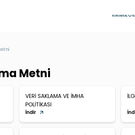
KURUMSAL
K
etni
ma Metni
VERİ SAKLAMA VE İMHA
İL
POLİTİKASI
İndir
İnd